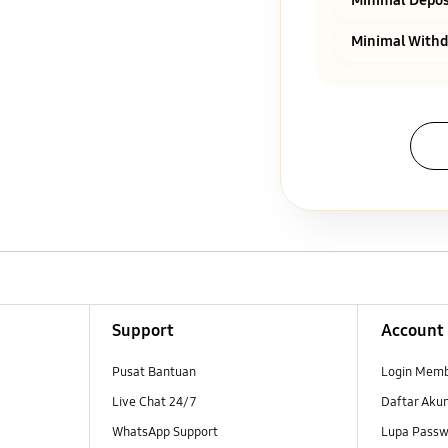
Minimal Withd
Support
Account
Pusat Bantuan
Login Mem
Live Chat 24/7
Daftar Aku
WhatsApp Support
Lupa Passw