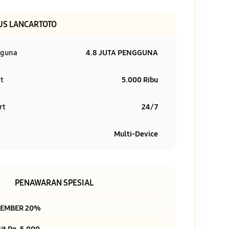
US LANCARTOTO
gguna
4.8 JUTA PENGGUNA
t
5.000 Ribu
rt
24/7
Multi-Device
PENAWARAN SPESIAL
MEMBER 20%
it Rp. 5.000