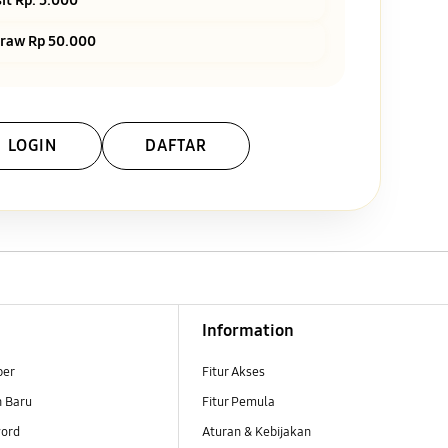
raw Rp 50.000
LOGIN
DAFTAR
Information
ber
Fitur Akses
n Baru
Fitur Pemula
ord
Aturan & Kebijakan