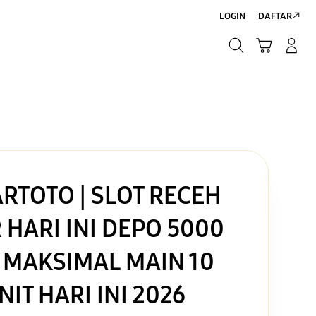
LOGIN
DAFTAR
Cari
Troli
Login/Sign-Up
Cari
RTOTO | SLOT RECEH
 HARI INI DEPO 5000
 MAKSIMAL MAIN 10
IT HARI INI 2026