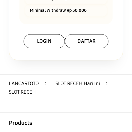
Minimal Withdraw Rp 50.000
LOGIN
DAFTAR
Layer Popup Close
LANCARTOTO
>
SLOT RECEH Hari Ini
>
SLOT RECEH
Buka
Footer Navigation
Products