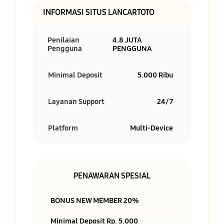
INFORMASI SITUS LANCARTOTO
Penilaian
4.8 JUTA
Pengguna
PENGGUNA
Minimal Deposit
5.000 Ribu
Layanan Support
24/7
Platform
Multi-Device
PENAWARAN SPESIAL
BONUS NEW MEMBER 20%
Minimal Deposit Rp. 5.000