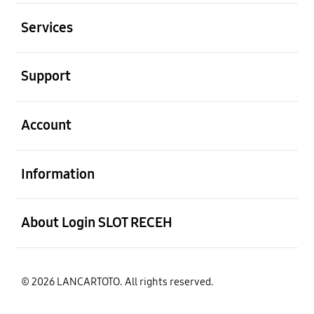
Buka
Services
Buka
Support
Buka
Account
Buka
Information
Buka
About Login SLOT RECEH
© 2026 LANCARTOTO. All rights reserved.