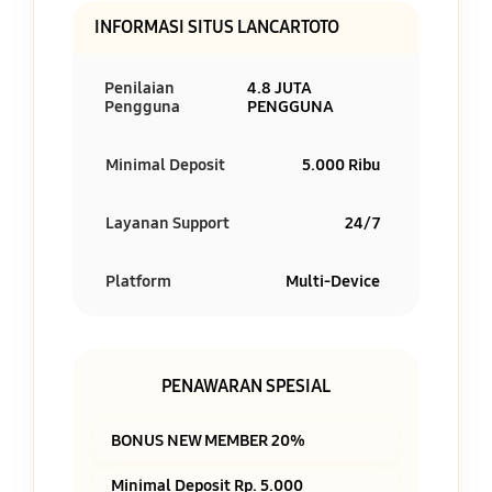
INFORMASI SITUS LANCARTOTO
Penilaian
4.8 JUTA
Pengguna
PENGGUNA
Minimal Deposit
5.000 Ribu
Layanan Support
24/7
Platform
Multi-Device
PENAWARAN SPESIAL
BONUS NEW MEMBER 20%
Minimal Deposit Rp. 5.000