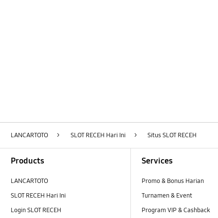
Layer Popup Close
LANCARTOTO
>
SLOT RECEH Hari Ini
>
Situs SLOT RECEH
Footer Navigation
Products
Services
LANCARTOTO
Promo & Bonus Harian
SLOT RECEH Hari Ini
Turnamen & Event
Login SLOT RECEH
Program VIP & Cashback