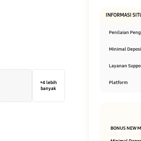
INFORMASI SIT
Penilaian Pen
Minimal Deposi
Layanan Suppo
Platform
+4 lebih
banyak
BONUS NEW 
Minimal Depos