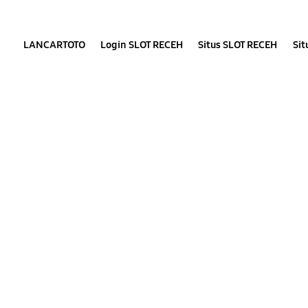
Skip
to
content
LANCARTOTO
Login SLOT RECEH
Situs SLOT RECEH
Sit