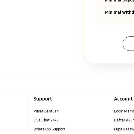
Minimal Withd
Support
Account
Pusat Bantuan
Login Mem
Live Chat 24/7
Daftar Aku
WhatsApp Support
Lupa Passw