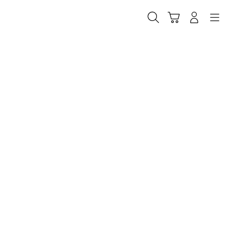
Skip
to
Cari
Troli
Login
Navigation
content