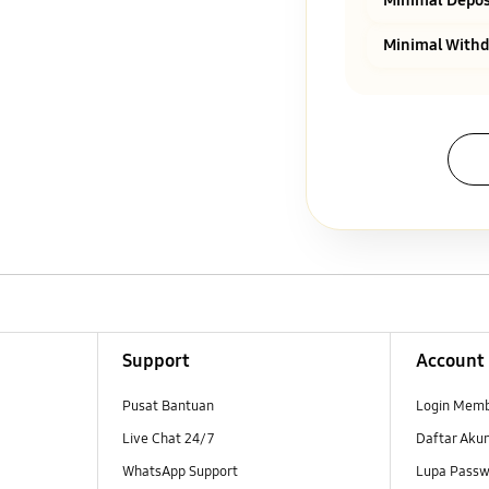
Minimal Withd
Support
Account
Pusat Bantuan
Login Mem
Live Chat 24/7
Daftar Aku
WhatsApp Support
Lupa Passw