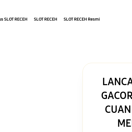
us SLOT RECEH
SLOT RECEH
SLOT RECEH Resmi
LANCA
GACOR
CUAN
MEN