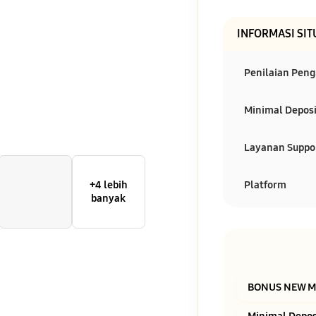
INFORMASI SIT
Penilaian Pen
Minimal Deposi
Layanan Suppo
Platform
+4 lebih
banyak
BONUS NEW 
Minimal Depos