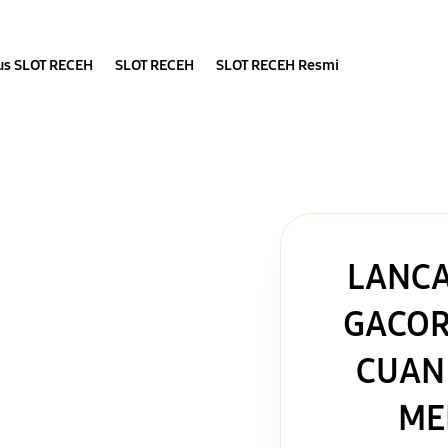
us SLOT RECEH
SLOT RECEH
SLOT RECEH Resmi
LANCA
GACOR
CUAN
MEN