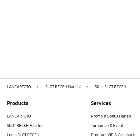
Layer Popup Close
LANCARTOTO
>
SLOT RECEH Hari Ini
>
Situs SLOT RECEH
Footer Navigation
Products
Services
LANCARTOTO
Promo & Bonus Harian
SLOT RECEH Hari Ini
Turnamen & Event
Login SLOT RECEH
Program VIP & Cashback