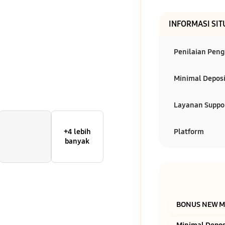
INFORMASI SIT
Penilaian Pen
Minimal Deposi
Layanan Suppo
Platform
+4 lebih
banyak
BONUS NEW 
Minimal Depos