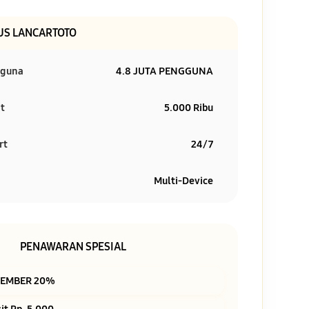
US LANCARTOTO
gguna
4.8 JUTA PENGGUNA
t
5.000 Ribu
rt
24/7
Multi-Device
PENAWARAN SPESIAL
MEMBER 20%
it Rp. 5.000