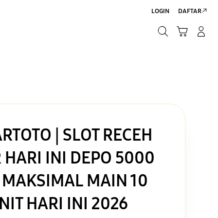
LOGIN
DAFTAR
Cari
Troli
Login/Sign-Up
Cari
RTOTO | SLOT RECEH
 HARI INI DEPO 5000
 MAKSIMAL MAIN 10
IT HARI INI 2026