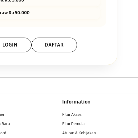
raw Rp 50.000
LOGIN
DAFTAR
Information
ber
Fitur Akses
n Baru
Fitur Pemula
ord
Aturan & Kebijakan