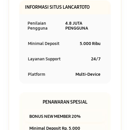
INFORMASI SITUS LANCARTOTO
Penilaian
4.8 JUTA
Pengguna
PENGGUNA
Minimal Deposit
5.000 Ribu
Layanan Support
24/7
Platform
Multi-Device
PENAWARAN SPESIAL
BONUS NEW MEMBER 20%
Minimal Deposit Rp. 5.000