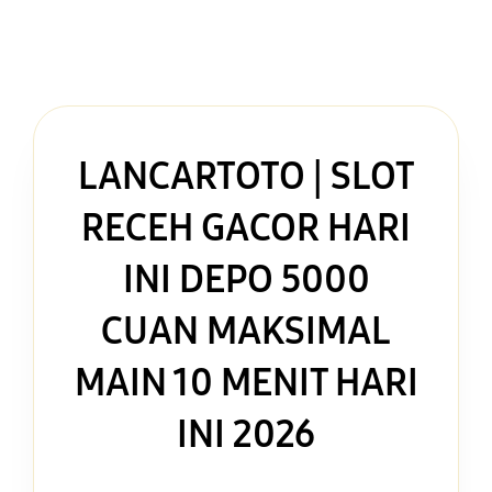
LANCARTOTO | SLOT
RECEH GACOR HARI
INI DEPO 5000
CUAN MAKSIMAL
MAIN 10 MENIT HARI
INI 2026