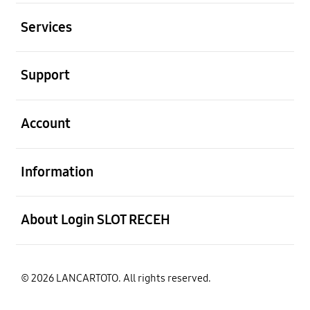
Buka
Services
Buka
Support
Buka
Account
Buka
Information
Buka
About Login SLOT RECEH
© 2026 LANCARTOTO. All rights reserved.