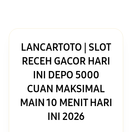
LANCARTOTO | SLOT
RECEH GACOR HARI
INI DEPO 5000
CUAN MAKSIMAL
MAIN 10 MENIT HARI
INI 2026