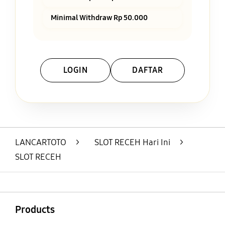
Minimal Withdraw Rp 50.000
LOGIN
DAFTAR
Layer Popup Close
LANCARTOTO
>
SLOT RECEH Hari Ini
>
SLOT RECEH
Buka
Footer Navigation
Products