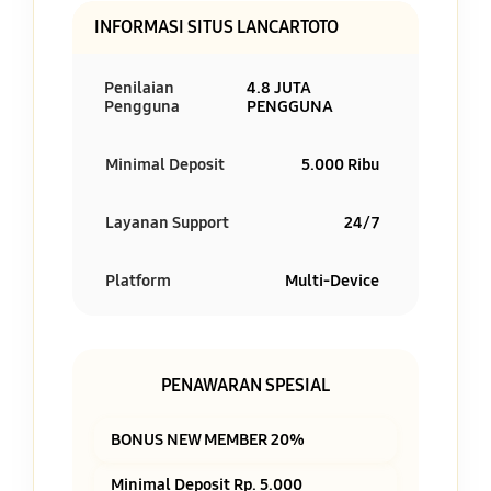
INFORMASI SITUS LANCARTOTO
Penilaian
4.8 JUTA
Pengguna
PENGGUNA
Minimal Deposit
5.000 Ribu
Layanan Support
24/7
Platform
Multi-Device
PENAWARAN SPESIAL
BONUS NEW MEMBER 20%
Minimal Deposit Rp. 5.000