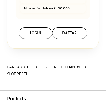
Minimal Withdraw Rp 50.000
LOGIN
DAFTAR
Layer Popup Close
LANCARTOTO
>
SLOT RECEH Hari Ini
>
SLOT RECEH
Buka
Footer Navigation
Products