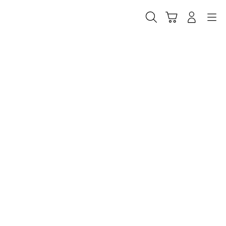
Skip
to
Cari
Troli
Login
Navigation
content