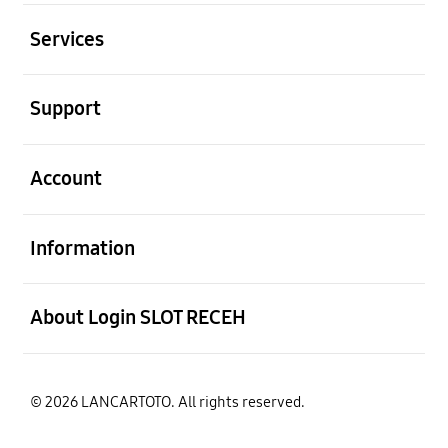
Buka
Services
Buka
Support
Buka
Account
Buka
Information
Buka
About Login SLOT RECEH
© 2026 LANCARTOTO. All rights reserved.