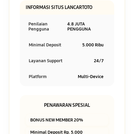
INFORMASI SITUS LANCARTOTO
Penilaian
4.8 JUTA
Pengguna
PENGGUNA
Minimal Deposit
5.000 Ribu
Layanan Support
24/7
Platform
Multi-Device
PENAWARAN SPESIAL
BONUS NEW MEMBER 20%
Minimal Deposit Rp. 5.000