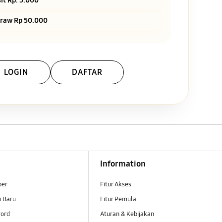
raw Rp 50.000
LOGIN
DAFTAR
Information
ber
Fitur Akses
n Baru
Fitur Pemula
ord
Aturan & Kebijakan