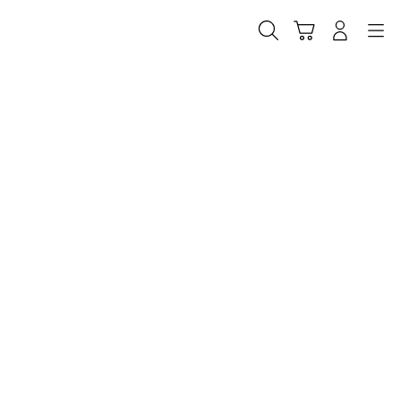
Skip
to
Cari
Troli
Login
Navigation
content