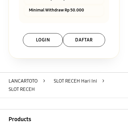
Minimal Withdraw Rp 50.000
LOGIN
DAFTAR
Layer Popup Close
LANCARTOTO
>
SLOT RECEH Hari Ini
>
SLOT RECEH
Buka
Footer Navigation
Products