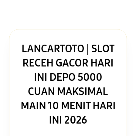
LANCARTOTO | SLOT
RECEH GACOR HARI
INI DEPO 5000
CUAN MAKSIMAL
MAIN 10 MENIT HARI
INI 2026