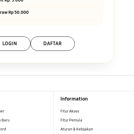
raw Rp 50.000
LOGIN
DAFTAR
Information
ber
Fitur Akses
n Baru
Fitur Pemula
ord
Aturan & Kebijakan