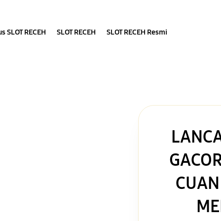
us SLOT RECEH
SLOT RECEH
SLOT RECEH Resmi
LANCA
GACOR
CUAN
MEN