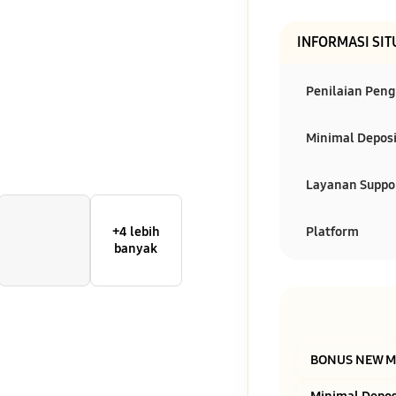
INFORMASI SIT
Penilaian Pen
Minimal Deposi
Layanan Suppo
Platform
+4 lebih
banyak
BONUS NEW 
Minimal Depos