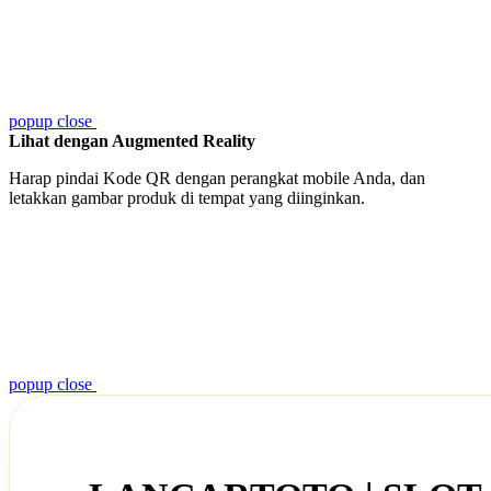
popup close
Lihat dengan Augmented Reality
Harap pindai Kode QR dengan perangkat mobile Anda, dan
letakkan gambar produk di tempat yang diinginkan.
popup close