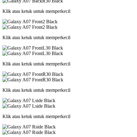
Klik atau ketuk untuk memperkecil
Klik atau ketuk untuk memperkecil
Klik atau ketuk untuk memperkecil
Klik atau ketuk untuk memperkecil
Klik atau ketuk untuk memperkecil