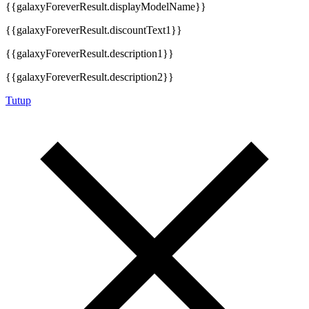
{{galaxyForeverResult.displayModelName}}
{{galaxyForeverResult.discountText1}}
{{galaxyForeverResult.description1}}
{{galaxyForeverResult.description2}}
Tutup