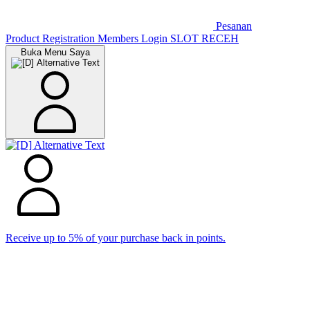
Pesanan
Product Registration
Members
Login SLOT RECEH
Buka Menu Saya
Receive up to 5% of your purchase back in points.