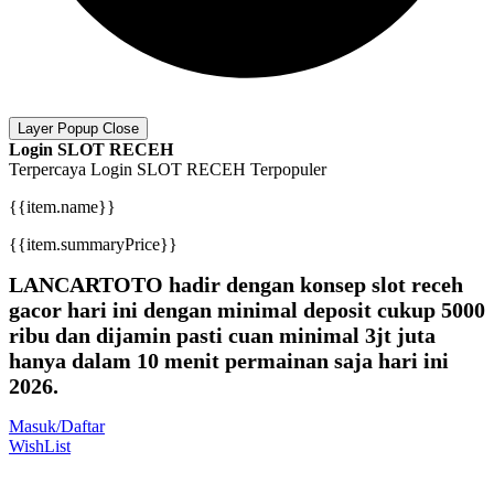
Layer Popup Close
Login SLOT RECEH
Terpercaya
Login SLOT RECEH
Terpopuler
{{item.name}}
{{item.summaryPrice}}
LANCARTOTO hadir dengan konsep slot receh
gacor hari ini dengan minimal deposit cukup 5000
ribu dan dijamin pasti cuan minimal 3jt juta
hanya dalam 10 menit permainan saja hari ini
2026.
Masuk/Daftar
WishList