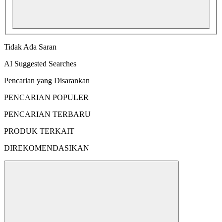
Tidak Ada Saran
AI Suggested Searches
Pencarian yang Disarankan
PENCARIAN POPULER
PENCARIAN TERBARU
PRODUK TERKAIT
DIREKOMENDASIKAN