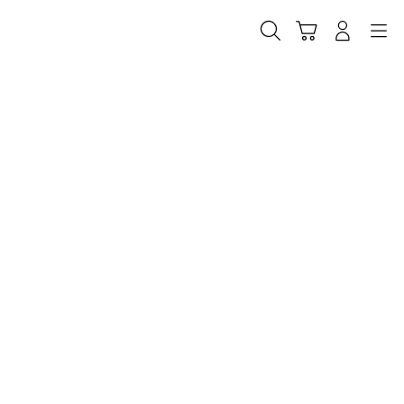
Skip
to
Cari
Troli
Login
Navigation
content