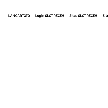
Skip
to
content
LANCARTOTO
Login SLOT RECEH
Situs SLOT RECEH
Sit