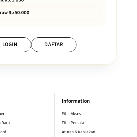
raw Rp 50.000
LOGIN
DAFTAR
Information
ber
Fitur Akses
n Baru
Fitur Pemula
ord
Aturan & Kebijakan