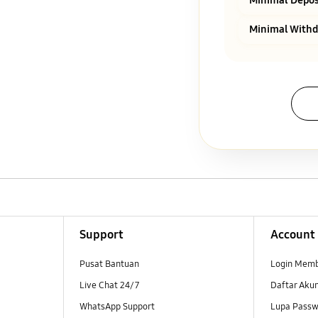
Minimal Withd
Support
Account
Pusat Bantuan
Login Mem
Live Chat 24/7
Daftar Aku
WhatsApp Support
Lupa Passw