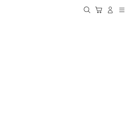
Skip
to
Cari
Troli
Login
Navigation
content