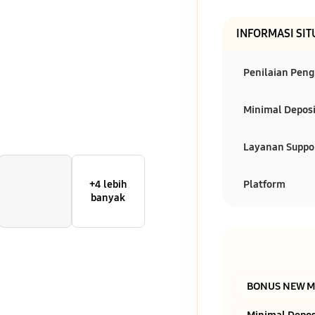
INFORMASI SIT
Penilaian Pen
Minimal Deposi
Layanan Suppo
Platform
+4 lebih
banyak
BONUS NEW 
Minimal Depos