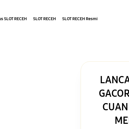
us SLOT RECEH
SLOT RECEH
SLOT RECEH Resmi
LANCA
GACOR
CUAN
MEN