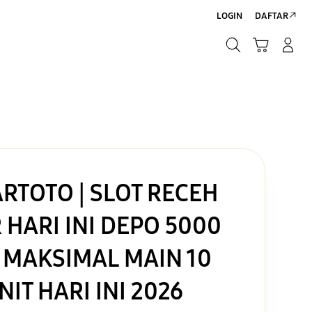
LOGIN
DAFTAR
Cari
Troli
Login/Sign-Up
Cari
RTOTO | SLOT RECEH
 HARI INI DEPO 5000
 MAKSIMAL MAIN 10
IT HARI INI 2026