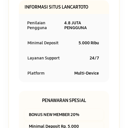
INFORMASI SITUS LANCARTOTO
Penilaian
4.8 JUTA
Pengguna
PENGGUNA
Minimal Deposit
5.000 Ribu
Layanan Support
24/7
Platform
Multi-Device
PENAWARAN SPESIAL
BONUS NEW MEMBER 20%
Minimal Deposit Rp. 5.000