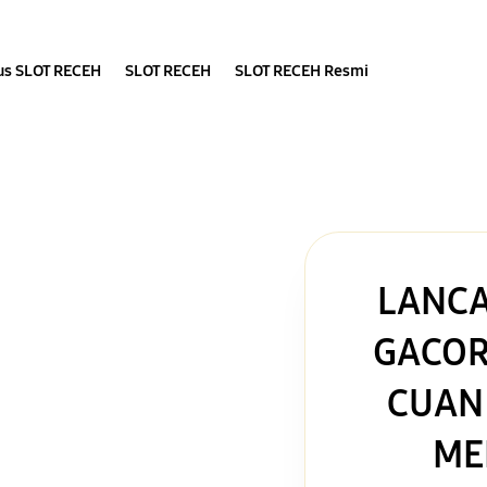
us SLOT RECEH
SLOT RECEH
SLOT RECEH Resmi
LANCA
GACOR
CUAN
MEN